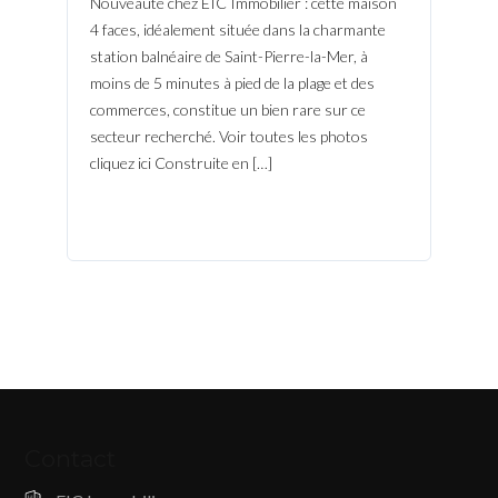
Nouveauté chez EIC Immobilier : cette maison
4 faces, idéalement située dans la charmante
station balnéaire de Saint-Pierre-la-Mer, à
moins de 5 minutes à pied de la plage et des
commerces, constitue un bien rare sur ce
secteur recherché. Voir toutes les photos
cliquez ici Construite en […]
Contact