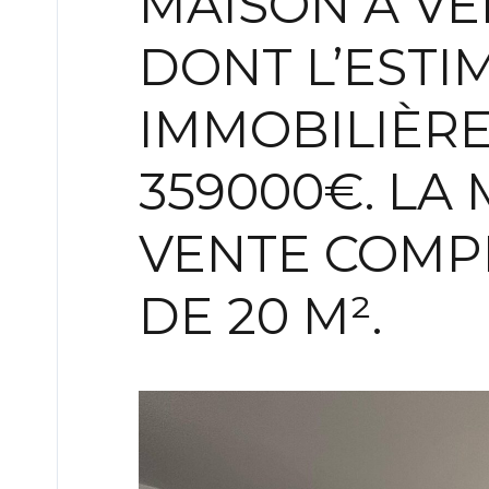
MAISON À V
DONT L’ESTI
IMMOBILIÈRE 
359000€. LA 
VENTE COMP
DE 20 M².