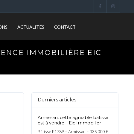
ONS
ACTUALITÉS
CONTACT
ENCE IMMOBILIÈRE EIC
Derniers articles
Armissan, cette agréable bâtisse
est à vendre – Eic Immobilier
Bâtisse F1789 – Armissan – 335 000 €