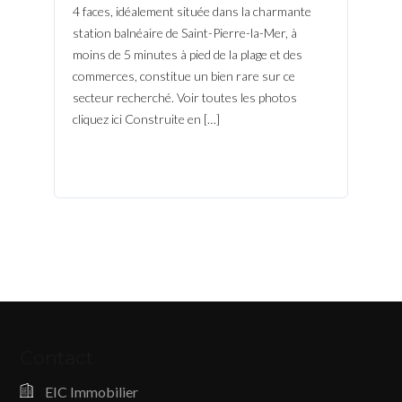
4 faces, idéalement située dans la charmante
station balnéaire de Saint-Pierre-la-Mer, à
moins de 5 minutes à pied de la plage et des
commerces, constitue un bien rare sur ce
secteur recherché. Voir toutes les photos
cliquez ici Construite en […]
Contact
EIC Immobilier