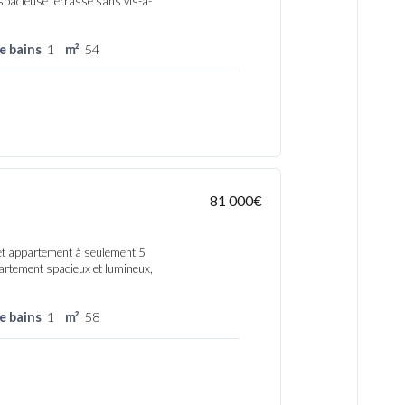
 spacieuse terrasse sans vis-à-
de bains
1
m²
54
81 000€
et appartement à seulement 5
rtement spacieux et lumineux,
de bains
1
m²
58