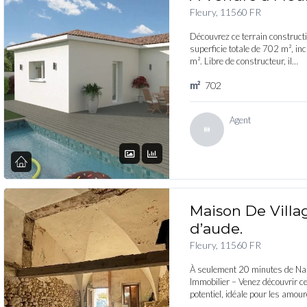
Fleury, 11560 FR
Découvrez ce terrain constructi
superficie totale de 702 m², i
m². Libre de constructeur, il…
m²
702
Agent
Maison De Villa
d’aude.
Fleury, 11560 FR
À seulement 20 minutes de N
Immobilier – Venez découvrir c
potentiel, idéale pour les amou