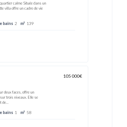
 quartier calme Située dans un
te villa offre un cadre de vie
de bains
2
m²
139
105 000€
ur deux faces, offre un
ur trois niveaux. Elle se
et de…
de bains
1
m²
58