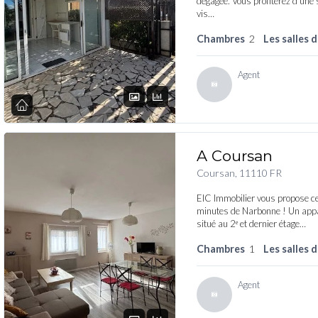
dégagée. Vous profiterez d’une
vis…
Chambres
2
Les salles 
Agent
A Coursan
Coursan, 11110 FR
EIC Immobilier vous propose c
minutes de Narbonne ! Un appa
situé au 2ᵉ et dernier étage…
Chambres
1
Les salles 
Agent