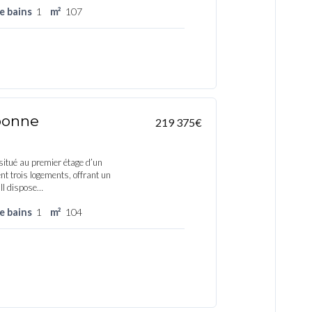
de bains
1
m²
107
bonne
219 375€
itué au premier étage d’un
 trois logements, offrant un
 Il dispose…
de bains
1
m²
104