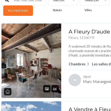
Tous Les
Toutes Les
Statuts
Villes
A Fleury D’aude
Fleury, 11560 FR
À seulement 20 minutes de Nar
charmante maison de caractère
d’Aude, à proximité immédiate 
Chambres
3
Les salles 
Agent
Marc Marangoni
A Vendre à Fleu