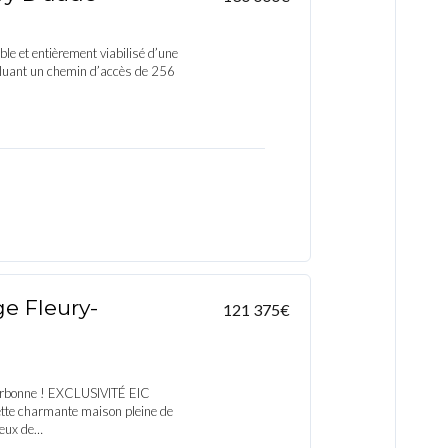
ble et entièrement viabilisé d’une
ncluant un chemin d’accès de 256
ge Fleury-
121 375€
arbonne ! EXCLUSIVITÉ EIC
ette charmante maison pleine de
reux de…