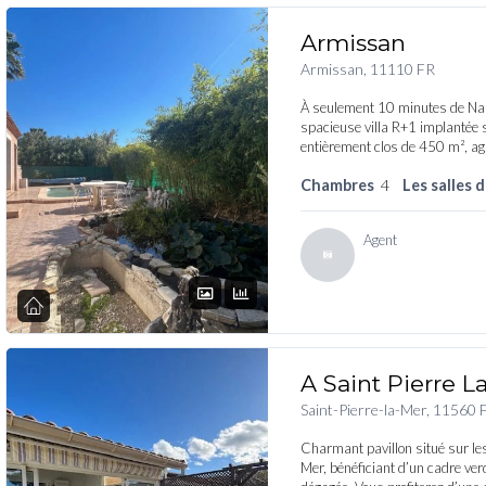
Armissan
Armissan, 11110 FR
À seulement 10 minutes de Nar
spacieuse villa R+1 implantée s
entièrement clos de 450 m², a
Chambres
4
Les salles 
Agent
A Saint Pierre L
Saint-Pierre-la-Mer, 11560 
Charmant pavillon situé sur les
Mer, bénéficiant d’un cadre ver