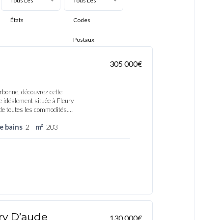
Tous Les
Tous Les
États
Codes
Postaux
305 000€
bonne, découvrez cette
 idéalement située à Fleury
de toutes les commodités.…
de bains
2
m²
203
ry D’aude
130 000€