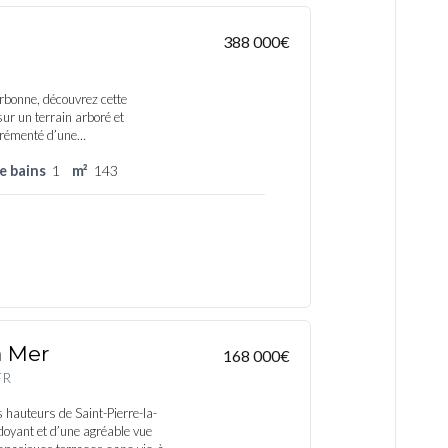
388 000€
bonne, découvrez cette
ur un terrain arboré et
grémenté d’une…
de bains
1
m²
143
a Mer
168 000€
FR
 hauteurs de Saint-Pierre-la-
doyant et d’une agréable vue